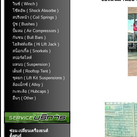
วินซ์ ( Winch )
โช๊คอัพ ( Shock Absorbe )
สปริงหน้า ( Coil Springs )
บู้ช ( Bushes )
ปั้มลม ( Air Compressors )
กันชน ( Bull Bars )
ไฮลิฟท์แจ๊ค ( Hi Lift Jack )
สน็อกเกิ้ล ( Snorkels )
สปอร์ตไลท์
แหนบ ( Suspension )
เต็นท์ ( Rooftop Tent )
ชุดยก ( Lift Kit Suspensions )
ล้อแม็กซ์ ( Alloy )
กะทะล้อ ( Hubcaps )
อื่นๆ ( Other )
ซ่อม-เปลี่ยนเครื่องยนต์
ตั้งศูนย์