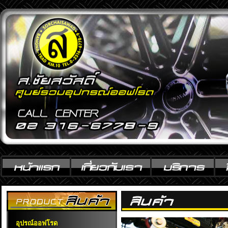
อุปรณ์ออฟโรด