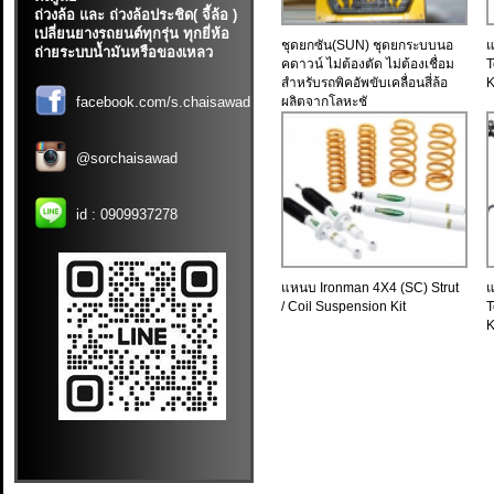
ถ่วงล้อ และ ถ่วงล้อประชิด( จี้ล้อ )
เปลี่ยนยางรถยนต์ทุกรุ่น ทุกยี่ห้อ
ชุดยกซัน(SUN) ชุดยกระบบนอ
แ
ถ่ายระบบน้ำมันหรือของเหลว
คดาวน์ ไม่ต้องตัด ไม่ต้องเชื่อม
T
สำหรับรถพิคอัพขับเคลื่อนสี่ล้อ
K
facebook.com/s.chaisawad
ผลิตจากโลหะชั
@sorchaisawad
id :
0909937278
แหนบ Ironman 4X4 (SC) Strut
แ
/ Coil Suspension Kit
T
K