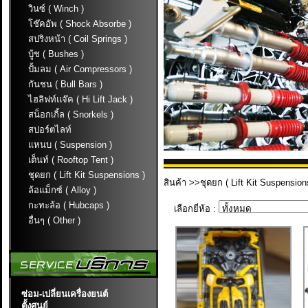
วินซ์ ( Winch )
โช๊คอัพ ( Shock Absorbe )
สปริงหน้า ( Coil Springs )
บู้ช ( Bushes )
ปั้มลม ( Air Compressors )
กันชน ( Bull Bars )
ไฮลิฟท์แจ๊ค ( Hi Lift Jack )
สน็อกเกิ้ล ( Snorkels )
สปอร์ตไลท์
แหนบ ( Suspension )
เต็นท์ ( Rooftop Tent )
ชุดยก ( Lift Kit Suspensions )
สินค้า
>>ชุดยก ( Lift Kit Suspension
ล้อแม็กซ์ ( Alloy )
กะทะล้อ ( Hubcaps )
เลือกยี่ห้อ :
อื่นๆ ( Other )
ซ่อม-เปลี่ยนเครื่องยนต์
ตั้งศูนย์