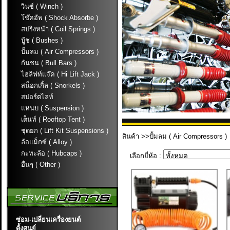
วินซ์ ( Winch )
โช๊คอัพ ( Shock Absorbe )
สปริงหน้า ( Coil Springs )
บู้ช ( Bushes )
ปั้มลม ( Air Compressors )
กันชน ( Bull Bars )
ไฮลิฟท์แจ๊ค ( Hi Lift Jack )
สน็อกเกิ้ล ( Snorkels )
สปอร์ตไลท์
แหนบ ( Suspension )
เต็นท์ ( Rooftop Tent )
ชุดยก ( Lift Kit Suspensions )
สินค้า
>>ปั้มลม ( Air Compressors )
ล้อแม็กซ์ ( Alloy )
กะทะล้อ ( Hubcaps )
เลือกยี่ห้อ :
อื่นๆ ( Other )
ซ่อม-เปลี่ยนเครื่องยนต์
ตั้งศูนย์