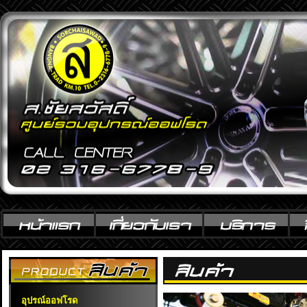
อุปรณ์ออฟโรด