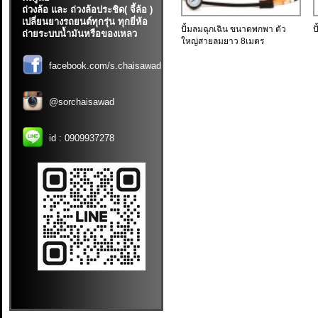
ถ่วงล้อ และ ถ่วงล้อประชิด( จี้ล้อ )
เปลี่ยนยางรถยนต์ทุกรุ่น ทุกยี่ห้อ
ปั้มลมฉุกเฉิน ขนาดพกพา ตัว
ป
ถ่ายระบบน้ำมันหรือของเหลว
ใหญ่สายลมยาว 8เมตร
facebook.com/s.chaisawad
@sorchaisawad
id :
0909937278