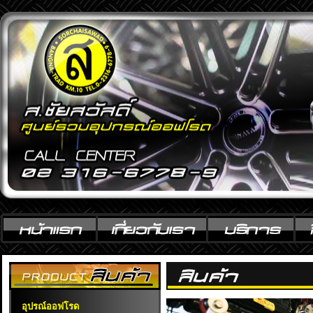
อุปรณ์ออฟโรด