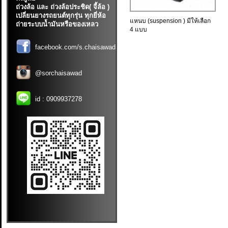
ถ่วงล้อ และ ถ่วงล้อประชิด( จี้ล้อ )
เปลี่ยนยางรถยนต์ทุกรุ่น ทุกยี่ห้อ
แหนบ (suspension ) มีให้เลือก
ถ่ายระบบน้ำมันหรือของเหลว
4 แบบ
facebook.com/s.chaisawad
@sorchaisawad
id :
0909937278