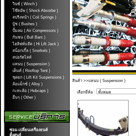
วินซ์ ( Winch )
โช๊คอัพ ( Shock Absorbe )
สปริงหน้า ( Coil Springs )
บู้ช ( Bushes )
ปั้มลม ( Air Compressors )
กันชน ( Bull Bars )
ไฮลิฟท์แจ๊ค ( Hi Lift Jack )
สน็อกเกิ้ล ( Snorkels )
สปอร์ตไลท์
แหนบ ( Suspension )
เต็นท์ ( Rooftop Tent )
ชุดยก ( Lift Kit Suspensions )
สินค้า
>>แหนบ ( Suspension )
ล้อแม็กซ์ ( Alloy )
กะทะล้อ ( Hubcaps )
เลือกยี่ห้อ :
อื่นๆ ( Other )
ซ่อม-เปลี่ยนเครื่องยนต์
ตั้งศูนย์