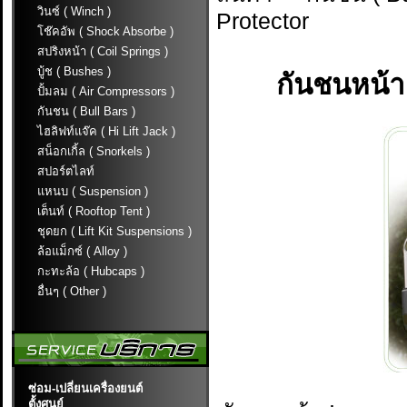
วินซ์ ( Winch )
Protector
โช๊คอัพ ( Shock Absorbe )
สปริงหน้า ( Coil Springs )
บู้ช ( Bushes )
กันชนหน้า
ปั้มลม ( Air Compressors )
กันชน ( Bull Bars )
ไฮลิฟท์แจ๊ค ( Hi Lift Jack )
สน็อกเกิ้ล ( Snorkels )
สปอร์ตไลท์
แหนบ ( Suspension )
เต็นท์ ( Rooftop Tent )
ชุดยก ( Lift Kit Suspensions )
ล้อแม็กซ์ ( Alloy )
กะทะล้อ ( Hubcaps )
อื่นๆ ( Other )
ซ่อม-เปลี่ยนเครื่องยนต์
ตั้งศูนย์