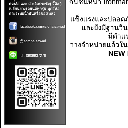
กันชนหน้า Ironma
ถ่วงล้อ และ ถ่วงล้อประชิด( จี้ล้อ )
เปลี่ยนยางรถยนต์ทุกรุ่น ทุกยี่ห้อ
ถ่ายระบบน้ำมันหรือของเหลว
แข็งแรงและปลอดภั
และยังมีฐานวิ
facebook.com/s.chaisawad
มีตำแห
@sorchaisawad
วางจำหน่ายแล้วในร
NEW 
id :
0909937278