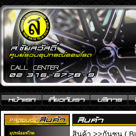
สินค้า
>>
กันชน ( Bu
อุปรณ์ออฟโรด